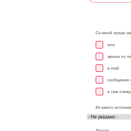
ы
л
к
а
н
Со мной лучше св
а
В
sms
а
с
звонок по т
в
с
e-mail
о
ц
сообщение 
и
а
я сам слежу
л
ь
Из какого источни
н
ы
х
с
Другое