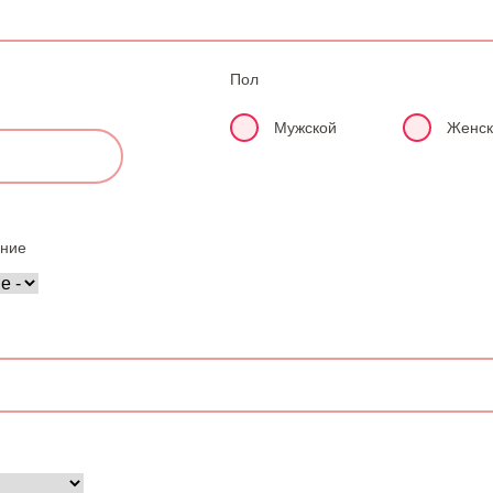
Пол
Мужской
Женск
ние