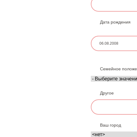
Дата рождения
Д
а
т
а
Семейное положе
Другое
Ваш город