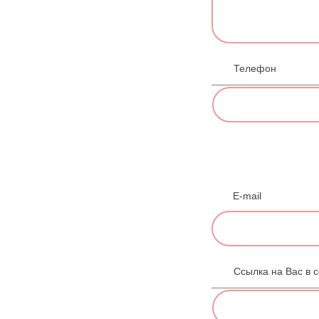
Телефон
Т
е
л
е
ф
о
н
E-mail
Ссылка на Вас в 
С
с