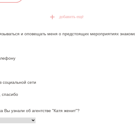
е
с
с
т
р
о
язываться и оповещать меня о предстоящих мероприятиях знаком
к
и
1
елефону
в социальной сети
, спасибо
ка Вы узнали об агентстве "Катя женит"?